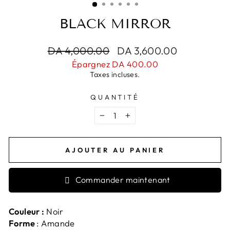
BLACK MIRROR
Prix
DA 4,000.00
Prix
DA 3,600.00
régulier
réduit
Épargnez DA 400.00
Taxes incluses.
QUANTITÉ
−
+
AJOUTER AU PANIER
Commander maintenant
Couleur :
Noir
Forme
: Amande