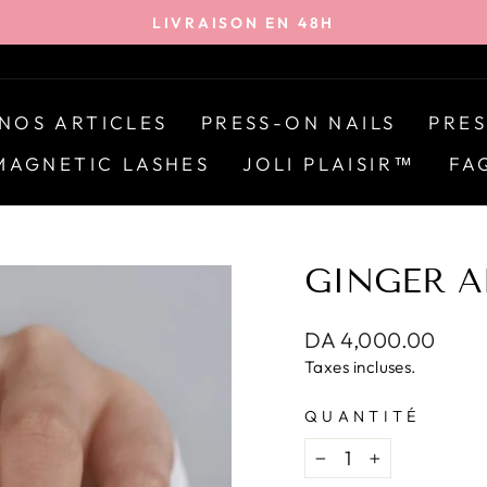
LIVRAISON EN 48H
Diaporama
Pause
NOS ARTICLES
PRESS-ON NAILS
PRES
MAGNETIC LASHES
JOLI PLAISIR™
FA
GINGER A
Prix
DA 4,000.00
régulier
Taxes incluses.
QUANTITÉ
−
+