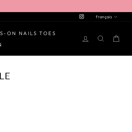
LANGU
Instagram
français
S-ON NAILS TOES
SE CONNECT
RECHER
PAN
Q
LE