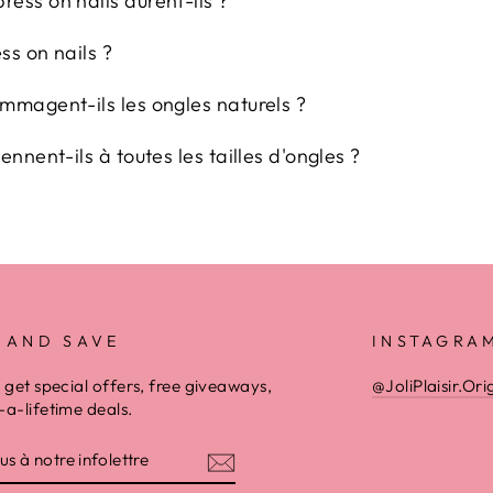
ess on nails durent-ils ?
ss on nails ?
mmagent-ils les ongles naturels ?
ennent-ils à toutes les tailles d'ongles ?
 AND SAVE
INSTAGRA
 get special offers, free giveaways,
@JoliPlaisir.Ori
a-lifetime deals.
Z-