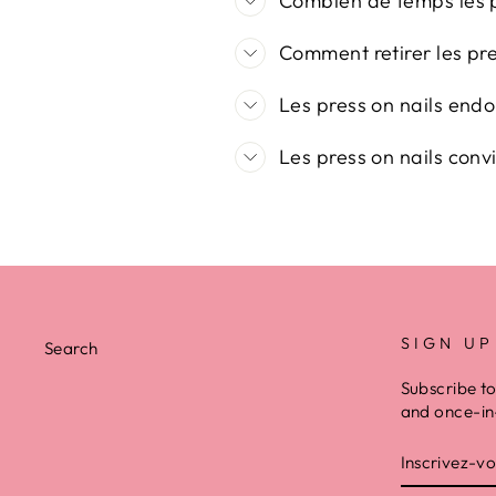
Combien de temps les pr
Comment retirer les pre
Les press on nails endo
Les press on nails convi
SIGN UP
Search
Subscribe to
and once-in-
INSCRIVE
VOUS
À