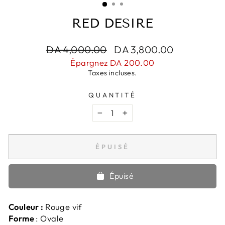
RED DESIRE
Prix
DA 4,000.00
Prix
DA 3,800.00
régulier
réduit
Épargnez DA 200.00
Taxes incluses.
QUANTITÉ
−
+
ÉPUISÉ
Épuisé
Couleur :
Rouge vif
Forme
: Ovale