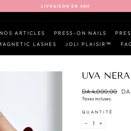
LIVRAISON EN 48H
Diaporama
Pause
NOS ARTICLES
PRESS-ON NAILS
PRES
MAGNETIC LASHES
JOLI PLAISIR™
FA
UVA NERA
Prix
DA 4,000.00
Pri
DA
régulier
rédu
Taxes incluses.
QUANTITÉ
−
+