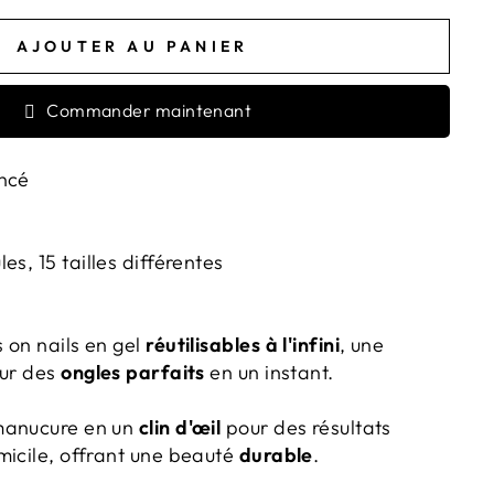
AJOUTER AU PANIER
Commander maintenant
ncé
es, 15 tailles différentes
 on nails en gel
réutilisables à l'infini
, une
our des
ongles parfaits
en un instant.
manucure en un
clin d'œil
pour des résultats
micile, offrant une beauté
durable
.