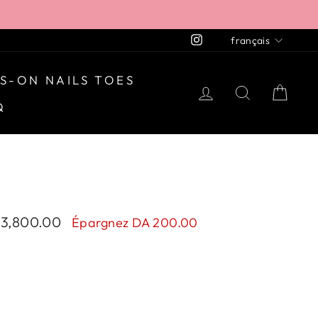
LANGU
Instagram
français
S-ON NAILS TOES
SE CONNECT
RECHER
PAN
Q
x
 3,800.00
Épargnez DA 200.00
it